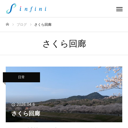
ブログ
さくら回廊
ホーム
さくら回廊
日常
2026.04.6
さくら回廊