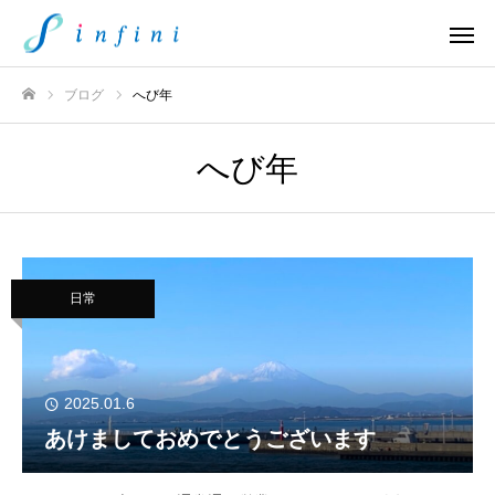
ブログ
へび年
ホーム
へび年
日常
2025.01.6
あけましておめでとうございます