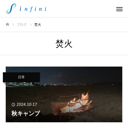
ブログ
焚火
ホーム
焚火
日常
2024.10.17
秋キャンプ