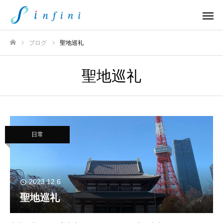
ブログ
聖地巡礼
ホーム
聖地巡礼
日常
2023.12.6
聖地巡礼