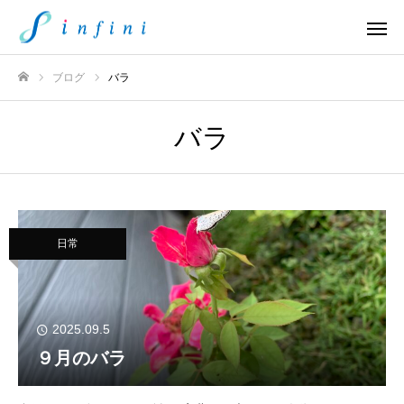
ブログ
バラ
ホーム
バラ
日常
2025.09.5
９月のバラ