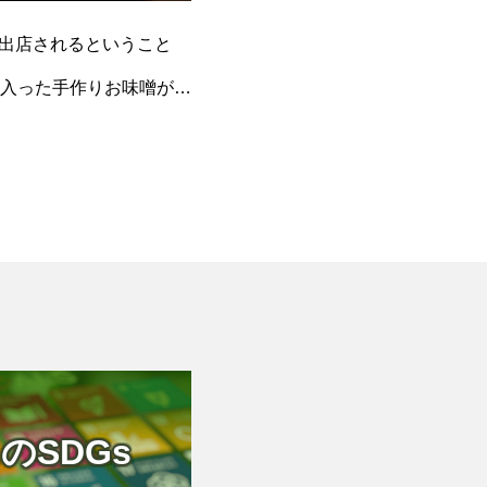
を出店されるということ
入った手作りお味噌が使
のSDGs