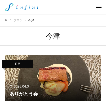
ブログ
今津
ホーム
今津
日常
2025.04.3
ありがとう会