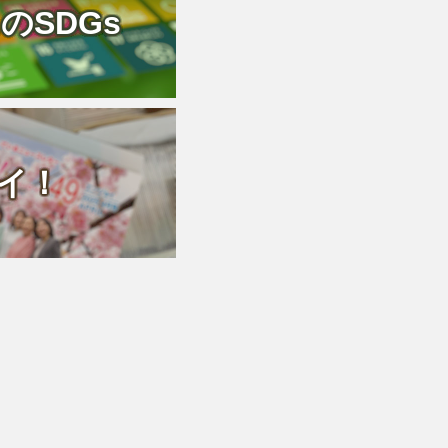
のSDGs
イ！