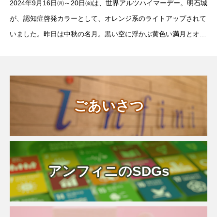
2024年9月16日㈪～20日㈮は、世界アルツハイマーデー。明石城
が、認知症啓発カラーとして、オレンジ系のライトアップされて
いました。昨日は中秋の名月。黒い空に浮かぶ黄色い満月とオレ
ンジにライトアップされた白壁のお城があいまって怪しい雰囲気
を醸し出していました。&nbsp
ごあいさつ
アンフィニのSDGs