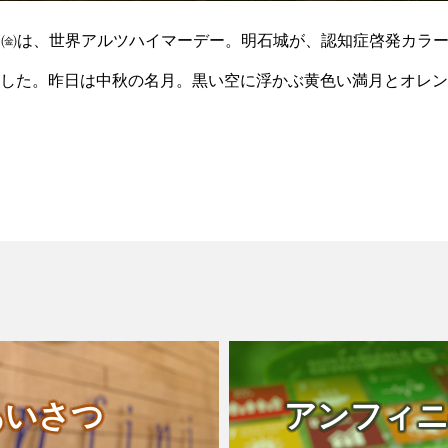
～20日㈮は、世界アルツハイマーデー。明石城が、認知症啓発カラ
した。昨日は中秋の名月。黒い空に浮かぶ黄色い満月とオレン
怪しい雰囲気を醸し出していました。&nbsp
あいさつ
アンフィニ