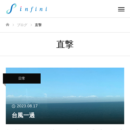
ブログ
直撃
ホーム
直撃
日常
2023.08.17
台風一過