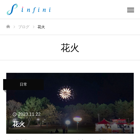
ブログ
花火
ホーム
花火
日常
2023.11.22
花火