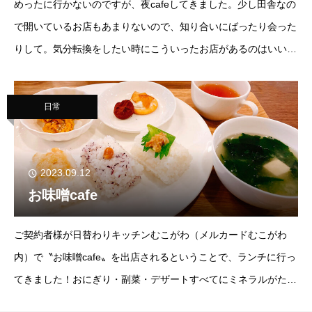
めったに行かないのですが、夜cafeしてきました。少し田舎なの
で開いているお店もあまりないので、知り合いにばったり会った
りして。気分転換をしたい時にこういったお店があるのはいいで
すね。
日常
2023.09.12
お味噌cafe
ご契約者様が日替わりキッチンむこがわ（メルカードむこがわ
内）で〝お味噌cafe〟を出店されるということで、ランチに行っ
てきました！おにぎり・副菜・デザートすべてにミネラルがたっ
ぷり入った手作りお味噌が使われているのだそうです。どれもな