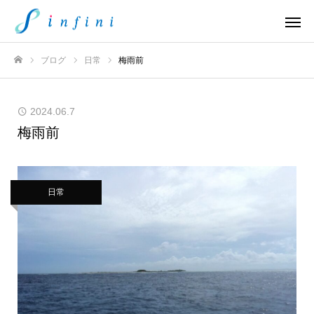
ブログ
日常
梅雨前
ホーム
2024.06.7
梅雨前
日常